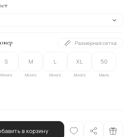
вет
азмер
Размерная сетка
S
M
L
XL
50
Много
Много
Много
Много
Мало
бавить в корзину