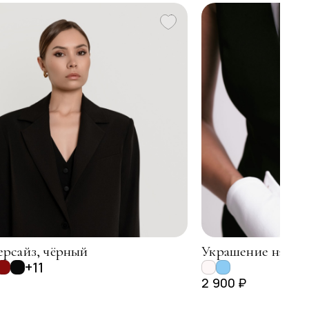
рсайз, чёрный
Украшение на зап
+11
2 900 ₽