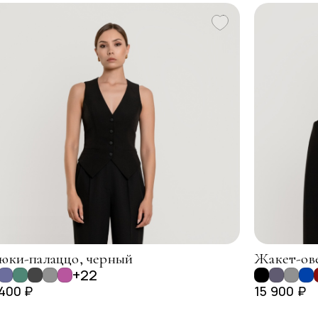
юки-палаццо, черный
Жакет-ове
+22
 400 ₽
15 900 ₽