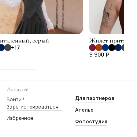
италенный, серый
Жилет приталенн
+17
+17
9 900 ₽
Аккаунт
Для партнеров
Войти /
Зарегистрироваться
Ателье
Избранное
Фотостудия