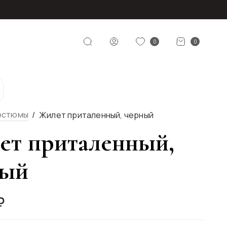
0
0
остюмы
Жилет приталенный, черный
т приталенный,
ный
₽