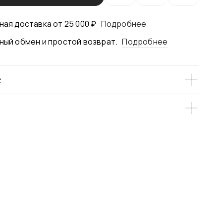
ная доставка от 25 000 ₽
Подробнее
ный обмен и простой возврат.
Подробнее
е
ый жилет - предельно лаконичный и точный
я твоего стильного гардероба. Он выделяет
елает образ собранным без лишних деталей, а
коза 64%, ПЭ 33%, Эластан 3%
ет добавляет глубины и универсальности. В нём
Вискоза 64%, ПЭ 36%
ременная элегантность и уверенная простота -
орая всегда звучит актуально. Добавь образу
веренный штрих с этим жилетом от Истерики!