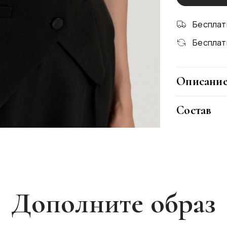
Бесплат
Бесплат
Описани
Этот чёрн
Состав
акцент дл
талию и д
Верх: Вис
черный цв
Подклад: 
есть внев
база, кот
чёткий, у
Дополните образ