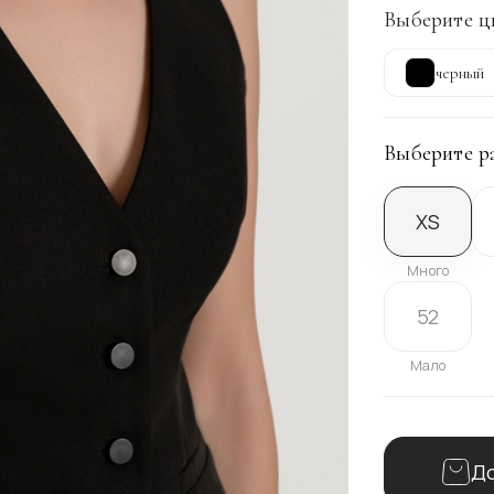
Выберите ц
черный
Выберите р
XS
Много
52
Мало
До