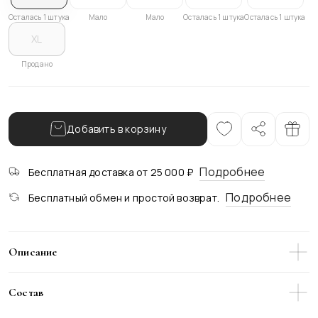
Осталась 1 штука
Мало
Мало
Осталась 1 штука
Осталась 1 штука
XL
Продано
Добавить в корзину
Подробнее
Бесплатная доставка от 25 000 ₽
Подробнее
Бесплатный обмен и простой возврат.
Описание
Укороченный жакет в нежном голубом оттенке -
идеальный спутник для твоих сочных аутфитов! Его
Состав
стильный крой выигрышно подчеркивает достоинства
фигуры, а пленительный цвет беспрестанно цепляет
Верх: Вискоза 64% ПЭ 33% Эластан 3%