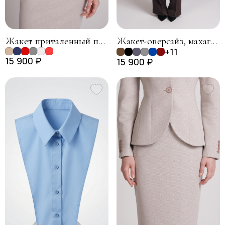
Жакет приталенный полуреглан, пудровый
Жакет-оверсайз, махагон
+11
15 900 ₽
15 900 ₽