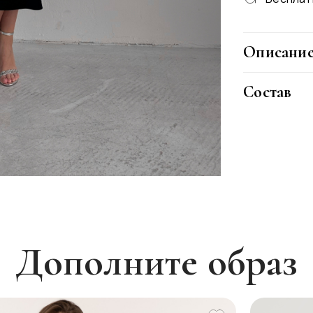
Описани
Облегающ
Состав
миди насы
любого то
75% Хлоп
женственн
20% ПЭ
лёгкой др
5% Эласт
Дополните образ