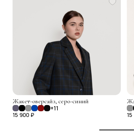
Жакет-оверсайз, серо-синий
Жа
+11
15 900 ₽
15