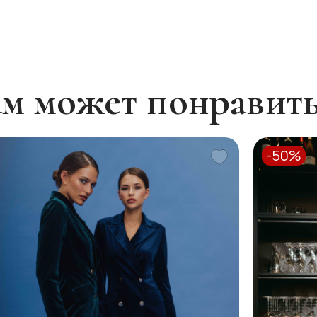
м может понравит
-50%