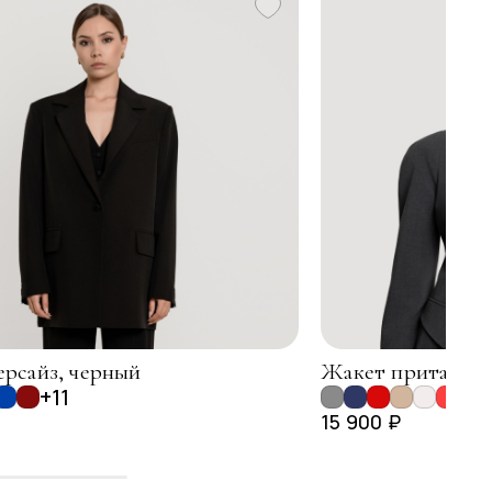
рсайз, черный
Жакет приталенн
+11
15 900 ₽