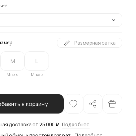
вет
азмер
Размерная сетка
M
L
а
Много
Много
бавить в корзину
ная доставка от 25 000 ₽
Подробнее
ный обмен и простой возврат.
Подробнее