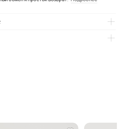
е
ее бархатное платье-футляр элегантной длины
щенного синего цвета - идеальный выбор для
ржества. Изящное платье удачно подчёркивает
ок
ые изгибы и скрывает нюансы фигуры за счёт
апировки.
ан