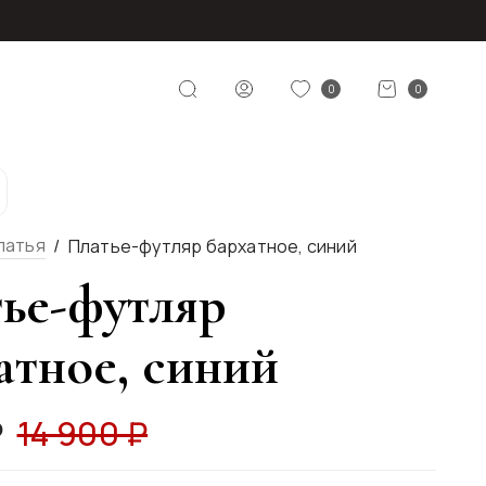
0
0
латья
Платье-футляр бархатное, синий
ье-футляр
атное, синий
₽
14 900 ₽