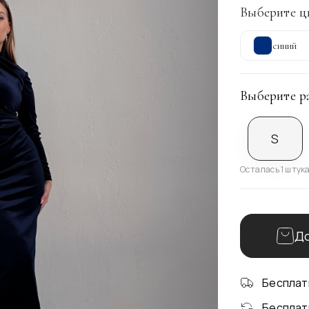
Выберите ц
синий
Выберите р
S
Осталась 1 штук
До
Бесплат
Бесплат