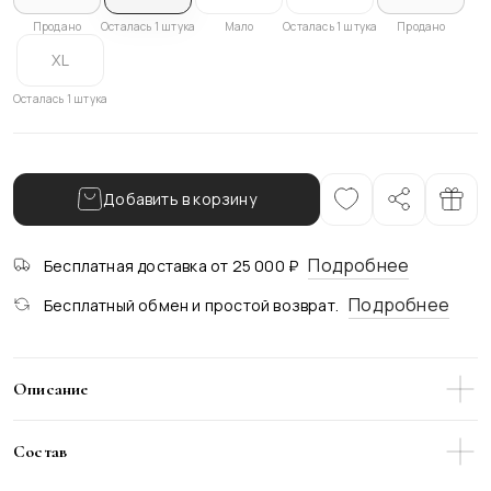
Продано
Осталась 1 штука
Мало
Осталась 1 штука
Продано
XL
Осталась 1 штука
Добавить в корзину
Подробнее
Бесплатная доставка от 25 000 ₽
Подробнее
Бесплатный обмен и простой возврат.
Описание
Эти брюки-палаццо окутаны глубиной сапфирового
оттенка, который придаёт образу утончённую
Состав
выразительность. Лёгкая ткань создаёт плавный, почти
летящий силуэт, а эффектная посадка подчеркивает
64% Вискоза