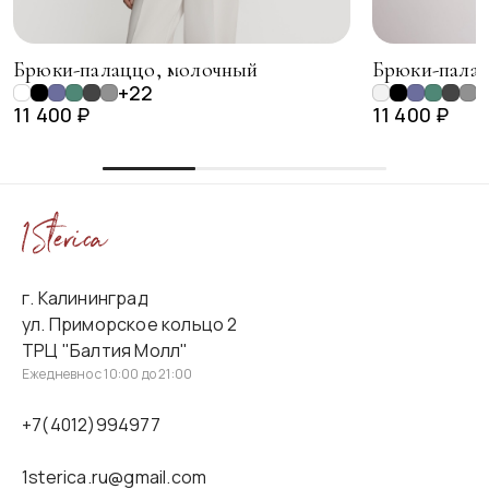
Брюки-палаццо, молочный
Брюки-палац
+22
+
11 400 ₽
11 400 ₽
г. Калининград
ул. Приморское кольцо 2
ТРЦ "Балтия Молл"
Ежедневно с 10:00 до 21:00
+7(4012)994977
1sterica.ru@gmail.com