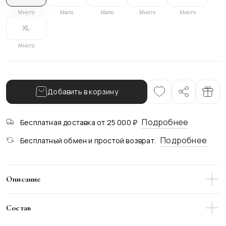
Много
Мало
Мало
Много
Много
XL
Много
Добавить в корзину
Подробнее
Бесплатная доставка от 25 000 ₽
Подробнее
Бесплатный обмен и простой возврат.
Описание
Это сражающее наповал платье-жакет - олицетворение
твоей силы, загадочности и притяжения. Его лаконичный
Состав
крой становится оружием стиля, а акцентные разрезы на
талии придают образу остроту и глубину. Такой наряд не
Верх: 64% Вискоза, 33% ПЭ, 3% Эластан