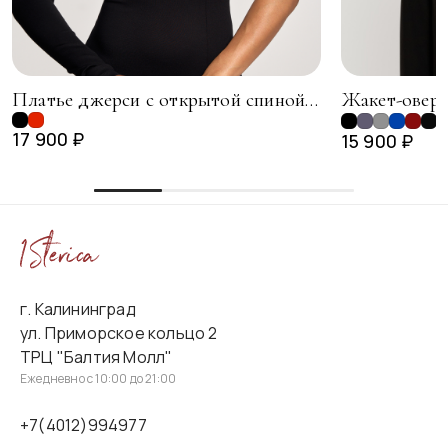
Платье джерси с открытой спиной, черный
Жакет-оверс
+
17 900 ₽
15 900 ₽
г. Калининград
ул. Приморское кольцо 2
ТРЦ "Балтия Молл"
Ежедневно с 10:00 до 21:00
+7(4012)994977