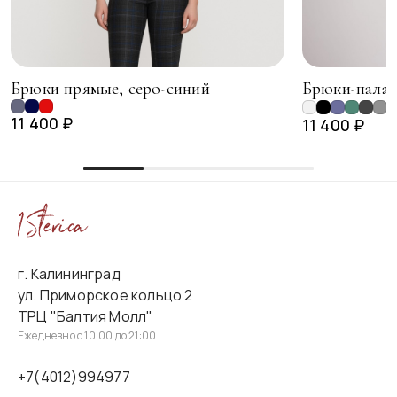
Брюки прямые, серо-синий
Брюки-палац
+
11 400 ₽
11 400 ₽
г. Калининград
ул. Приморское кольцо 2
ТРЦ "Балтия Молл"
Ежедневно с 10:00 до 21:00
+7(4012)994977