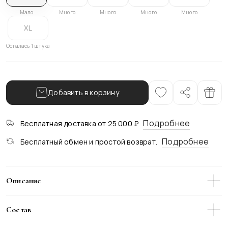
Мало
Много
Много
Много
Много
XL
Осталась 1 штука
Добавить в корзину
Подробнее
Бесплатная доставка от 25 000 ₽
Подробнее
Бесплатный обмен и простой возврат.
Описание
Свободные линии, изысканная светло-серая полоска и
безупречный крой - эти брюки-палаццо станут
Состав
воплощением лёгкости и элегантности в твоем гардеробе.
Утонченные и нежно струящиеся по фигуре, они создают
64% Вискоза