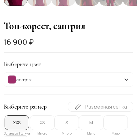
Топ-корсет, сангрия
16 900 ₽
Выберите цвет
сангрия
Выберите размер
Размерная сетка
XXS
XS
S
M
L
Осталась 1 штука
Много
Много
Мало
Мало